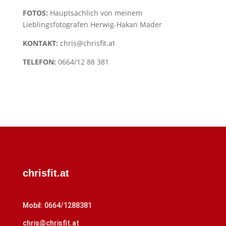
FOTOS:
Hauptsächlich von meinem
Lieblingsfotografen Herwig-Hakan Mader
KONTAKT:
chris@chrisfit.at
TELEFON:
0664/12 88 381
chrisfit.at
Mobil: 0664/1288381
chris@chrisfit.at