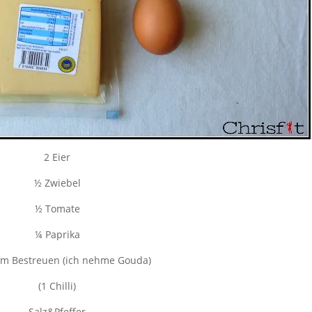
2 Eier
½ Zwiebel
½ Tomate
¼ Paprika
um Bestreuen (ich nehme Gouda)
(1 Chilli)
Salz&Pfeffer