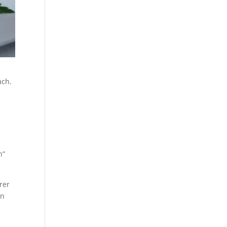
ach.
n”
rer
in