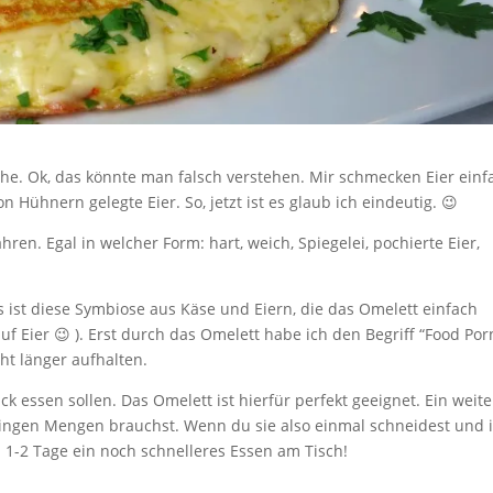
tehe. Ok, das könnte man falsch verstehen. Mir schmecken Eier einf
 Hühnern gelegte Eier. So, jetzt ist es glaub ich eindeutig. 😉
ren. Egal in welcher Form: hart, weich, Spiegelei, pochierte Eier,
s ist diese Symbiose aus Käse und Eiern, die das Omelett einfach
f Eier 😉 ). Erst durch das Omelett habe ich den Begriff “Food Por
cht länger aufhalten.
ück essen sollen. Das Omelett ist hierfür perfekt geeignet. Ein weite
geringen Mengen brauchst. Wenn du sie also einmal schneidest und 
n 1-2 Tage ein noch schnelleres Essen am Tisch!