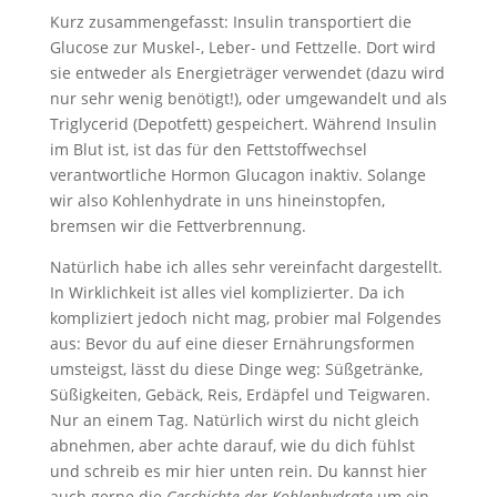
Kurz zusammengefasst: Insulin transportiert die
Glucose zur Muskel-, Leber- und Fettzelle. Dort wird
sie entweder als Energieträger verwendet (dazu wird
nur sehr wenig benötigt!), oder umgewandelt und als
Triglycerid (Depotfett) gespeichert. Während Insulin
im Blut ist, ist das für den Fettstoffwechsel
verantwortliche Hormon Glucagon inaktiv. Solange
wir also Kohlenhydrate in uns hineinstopfen,
bremsen wir die Fettverbrennung.
Natürlich habe ich alles sehr vereinfacht dargestellt.
In Wirklichkeit ist alles viel komplizierter. Da ich
kompliziert jedoch nicht mag, probier mal Folgendes
aus: Bevor du auf eine dieser Ernährungsformen
umsteigst, lässt du diese Dinge weg: Süßgetränke,
Süßigkeiten, Gebäck, Reis, Erdäpfel und Teigwaren.
Nur an einem Tag. Natürlich wirst du nicht gleich
abnehmen, aber achte darauf, wie du dich fühlst
und schreib es mir hier unten rein. Du kannst hier
auch gerne die
Geschichte der Kohlenhydrate
um ein