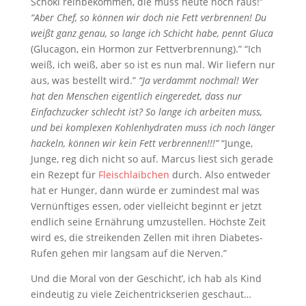
Schoki reinbekommen, die muss heute noch raus!”
“Aber Chef, so können wir doch nie Fett verbrennen! Du
weißt ganz genau, so lange ich Schicht habe, pennt Gluca
(Glucagon, ein Hormon zur Fettverbrennung).” “Ich
weiß, ich weiß, aber so ist es nun mal. Wir liefern nur
aus, was bestellt wird.”
“Ja verdammt nochmal! Wer
hat den Menschen eigentlich eingeredet, dass nur
Einfachzucker schlecht ist? So lange ich arbeiten muss,
und bei komplexen Kohlenhydraten muss ich noch länger
hackeln, können wir kein Fett verbrennen!!!”
“Junge,
Junge, reg dich nicht so auf. Marcus liest sich gerade
ein Rezept für
Fleischlaibchen
durch. Also entweder
hat er Hunger, dann würde er zumindest mal was
Vernünftiges essen, oder vielleicht beginnt er jetzt
endlich seine Ernährung umzustellen. Höchste Zeit
wird es, die streikenden Zellen mit ihren Diabetes-
Rufen gehen mir langsam auf die Nerven.”
Und die Moral von der Geschicht’, ich hab als Kind
eindeutig zu viele Zeichentrickserien geschaut…